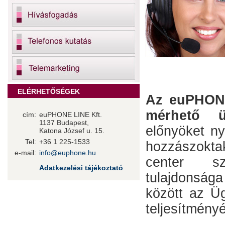
ELÉRHETŐSÉGEK
Az euPHONE
mérhető üg
cím:
euPHONE LINE Kft.
1137 Budapest,
előnyöket ny
Katona József u. 15.
Tel:
+36 1 225-1533
hozzászoktak
e-mail:
info@euphone.hu
center sz
Adatkezelési tájékoztató
tulajdonság
között az Üg
teljesítményé