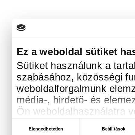
Ez a weboldal sütiket ha
Sütiket használunk a tart
szabásához, közösségi fun
weboldalforgalmunk elemz
média-, hirdető- és eleme
Ön weboldalhasználatra vo
kombinálhatják az adatoka
Hozzájárulás
Elengedhetetlen
Beállítások
kiválasztása
amelyeket Ön adott meg s